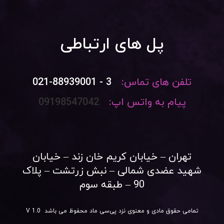
پل های ارتباطی
تلفن های تماس:
3 - 021-88939001
پیام به واتس اپ:
09198547042
تهران – خیابان کریم خان زند – خیابان
شهید عضدی شمالی – نبش زرتشت – پلاک
90 – طبقه سوم
تمامی حقوق مادی و معنوی نزد پی‌سی ماد محفوظ می باشد V 1.0