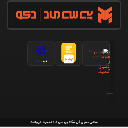
پـی‌سـی
مـاد
را
دنـبال
کـنید.
تمامی حقوق فروشگاه پی سی ماد محفوظ می‌باشد.