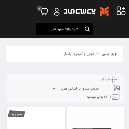
0
لوازم جانبی
موس و کیبورد (باندل)
فیلـتر
کالاهای موجود
ناموجود