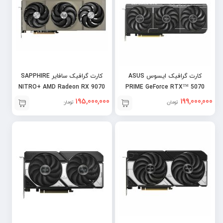
کارت گرافیک ایسوس ASUS
کارت گرافیک سافایر SAPPHIRE
NITRO+ AMD Radeon RX 9070
PRIME GeForce RTX™ 5070
XT OC 16GB
12GB OC
195,000,000
199,000,000
تومان
تومان