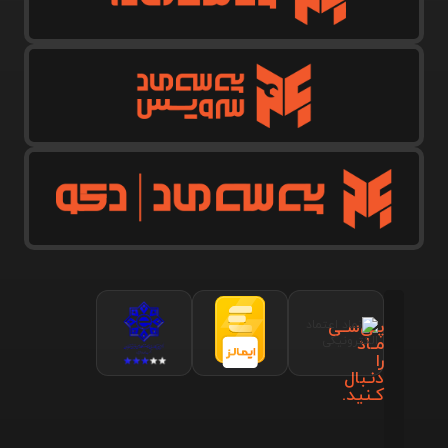
پـی‌سـی
مـاد
را
دنـبال
کـنید.