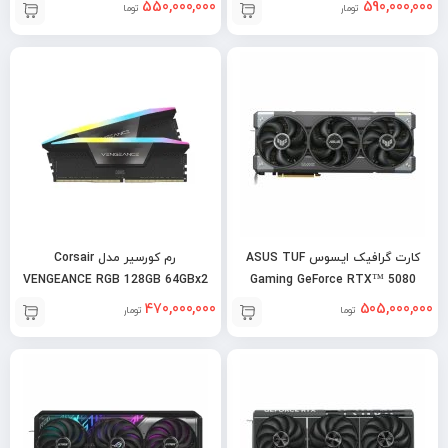
GDDR7
GDDR7 Noctua OC
550,000,000
590,000,000
تومان
تومان
کارت گرافیک ایسوس ASUS TUF
رم کورسیر مدل Corsair
VENGEANCE RGB 128GB 64GBx2
Gaming GeForce RTX™ 5080
6400MHz DDR5
16GB OC
470,000,000
505,000,000
تومان
تومان