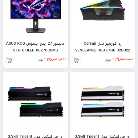
رم کورسیر مدل Corsair
مانیتور 27 اینچ ایسوس ASUS ROG
STRIX OLED XG27UCDMG
VENGEANCE RGB 64GB 32GBx2
6000MHz DDR5
225,000,000
229,000,000
تومان
تومان
رم جی اسکیل مدل G.Skill Trident
رم جی اسکیل مدل G.Skill Trident