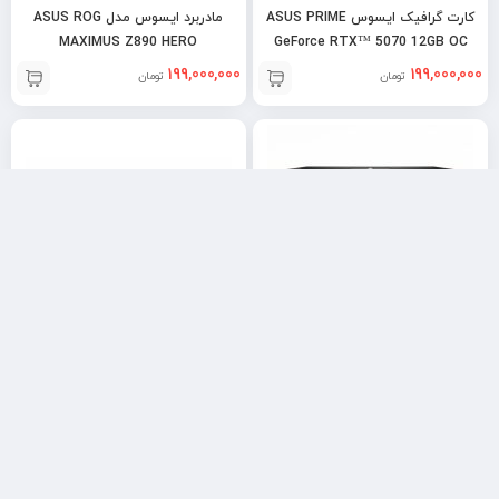
کارت گرافیک ایسوس ASUS PRIME
مادربرد ایسوس مدل ASUS ROG
MAXIMUS Z890 HERO
GeForce RTX™ 5070 12GB OC
199,000,000
199,000,000
تومان
تومان
رم کورسیر مدل Corsair
کارت گرافیک سافایر SAPPHIRE
NITRO+ AMD Radeon RX 9070
VENGEANCE 64GB 32GBx2
XT OC 16GB
5200MHz DDR5
195,000,000
199,000,000
تومان
تومان