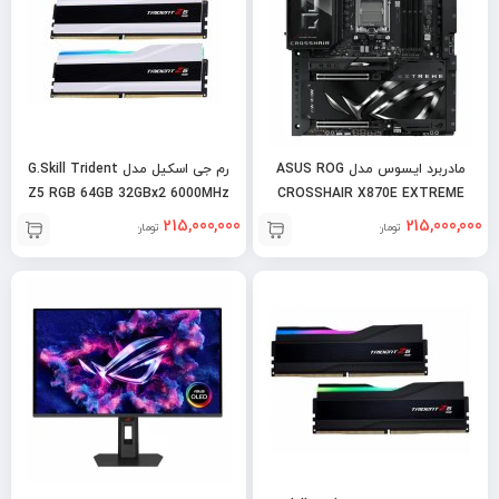
مادربرد ایسوس مدل ASUS ROG
رم جی اسکیل مدل G.Skill Trident
Z5 RGB 64GB 32GBx2 6000MHz
CROSSHAIR X870E EXTREME
DDR5 CL30 – White
215,000,000
215,000,000
تومان
تومان