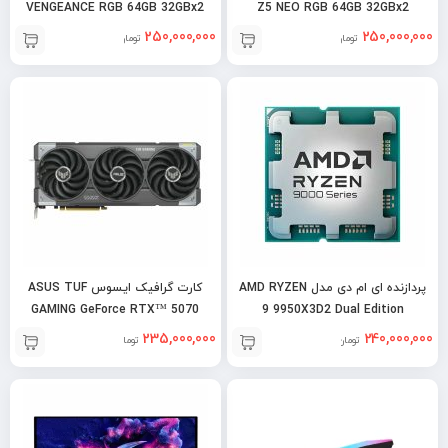
VENGEANCE RGB 64GB 32GBx2
Z5 NEO RGB 64GB 32GBx2
6000MHz DDR5 – EXPO
6000MHz DDR5 CL30
250,000,000
250,000,000
تومان
تومان
پردازنده ای ام دی مدل AMD RYZEN
کارت گرافیک ایسوس ASUS TUF
GAMING GeForce RTX™ 5070
9 9950X3D2 Dual Edition
12GB OC
235,000,000
240,000,000
تومان
تومان