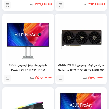
365,000,000
392,000,000
تومان
تومان
کارت گرافیک ایسوس ASUS ProArt
مانیتور 32 اینچ ایسوس ASUS
ProArt OLED PA32UCDM
GeForce RTX™ 5070 Ti 16GB OC
350,000,000
350,000,000
تومان
تومان