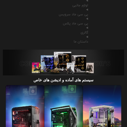
لوازم جانبی
پی سی ماد سرویس
پی سی ماد پلاس
گالری
داستان ما
سیستم های آماده و ادیشن های خاص