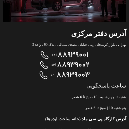
آدرس دفتر مرکزی
تهران ، بلوار کریمخان زند ، خیابان عضدی شمالی ، پلاک 90 ، واحد 3
88939001
021
88939002
021
88939003
021
ساعت پاسخگویی
شنبه تا چهارشنبه |
10 صبح تا 6 عصر
پنجشنبه 10 | صبح تا 6 عصر
آدرس کارگاه پی سی ماد (خانه ساخت ایده‌ها)