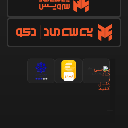
پـی‌سـی
مـاد
را
دنـبال
کـنید.