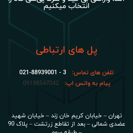
انتخاب میکنیم
پل های ارتباطی
تلفن های تماس:
3 - 021-88939001
پیام به واتس اپ:
09198547042
تهران – خیابان کریم خان زند – خیابان شهید
عضدی شمالی – بعد از تقاطع زرتشت – پلاک 90
– طبقه سوم