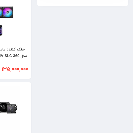
خنک کننده مایع
مدل SLC 360
B
135,000,000