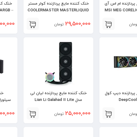
پردازنده ام اس آی
خنک کننده مایع پردازنده کولر مستر
خنک کنن
 ARGB –
COOLERMASTER MASTERLIQUID
360 ATMOS II BLACK
00,000
29,500,000
ومان
تومان
پردازنده دیپ کول
خنک کننده مایع پردازنده لیان لی
خن
DeepCool
مدل Lian Li Galahad II Lite
Performance 360
00,000
25,000,000
ومان
تومان