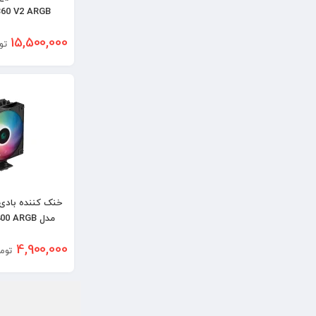
60 V2 ARGB
15,500,000
تو
خنک کننده بادی 
مدل DEEPCOOL AG400 ARGB
4,900,000
توم