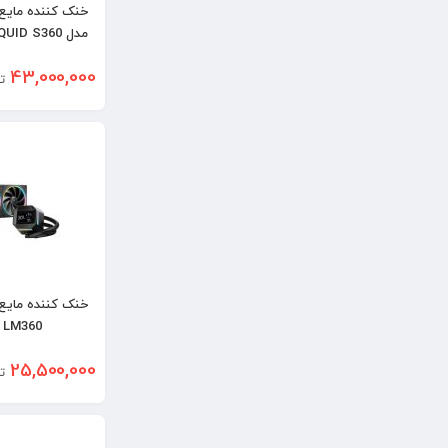
خنک کننده مایع 
مدل MSI MEG CORELIQUID S360
43,000,000
ت
خنک کننده مایع 
 LM360
25,500,000
ت