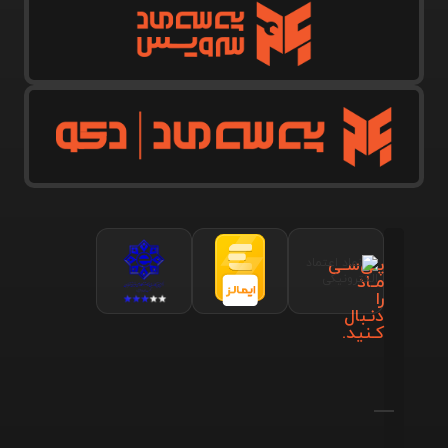
پـی‌سـی
مـاد
را
دنـبال
کـنید.