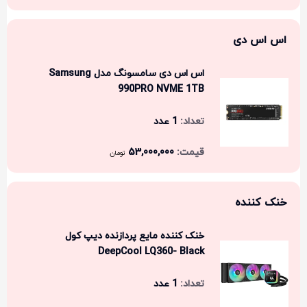
اس اس دی
اس اس دی سامسونگ مدل Samsung
990PRO NVME 1TB
1 عدد
53,000,000
تومان
خنک کننده
خنک کننده مایع پردازنده دیپ کول
DeepCool LQ360- Black
1 عدد