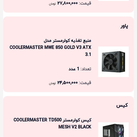
27,800,000
تومان
پاور
منبع تغذیه کولرمستر مدل
COOLERMASTER MWE 850 GOLD V3 ATX
3.1
1 عدد
24,500,000
تومان
کیس
کیس کولرمستر COOLERMASTER TD500
MESH V2 BLACK