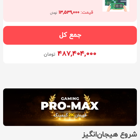
13,539,000
تومان
جمع کل
487,404,000
تومان
شروع هیجان‌انگیز