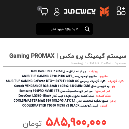
0
سیستم گیمینگ پرو مکس | Gaming PROMAX
Gaming PROMAX PreBuilt System
پردازنده:
پردازنده اینتل مدل Intel Core Ultra 7 265K
مادربرد:
مادربرد ایسوس مدل ASUS TUF GAMING Z890-PLUS WIFI
کارت گرافیک:
کارت گرافیک ایسوس ASUS TUF GAMING GeForce RTX™ 5070Ti 16GB OC
رم:
رم کورسیر مدل Corsair VENGEANCE RGB 32GB 16GBx2 6400MHz DDR5
اس اس دی:
اس اس دی سامسونگ مدل Samsung 990PRO NVME 1TB
خنک کننده:
خنک کننده مایع پردازنده دیپ کول DeepCool LQ360- Black
پاور:
منبع تغذیه کولرمستر مدل COOLERMASTER MWE 850 GOLD V3 ATX 3.1
کیس:
کیس کولرمستر COOLERMASTER TD500 MESH V2 BLACK
585,900,000
تومان