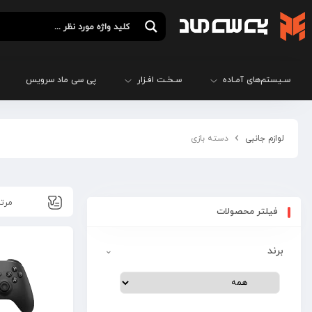
سـیستم‌های آمـاده
سـخـت افـزار
پی سی ماد سرویس
لوازم جانبی
دسته بازی
فیلتر محصولات
برند