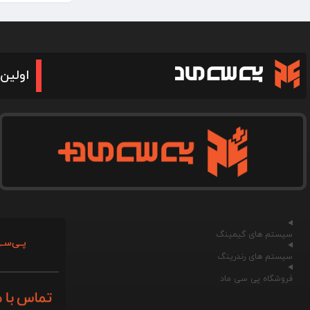
اولین 
سیستم های گیمینگ
پـی‌سـی
سیستم های رندرینگ
فروشگاه پی سی ماد