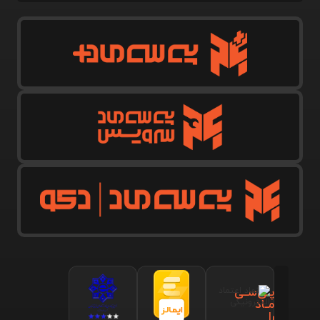
پـی‌سـی
مـاد
را