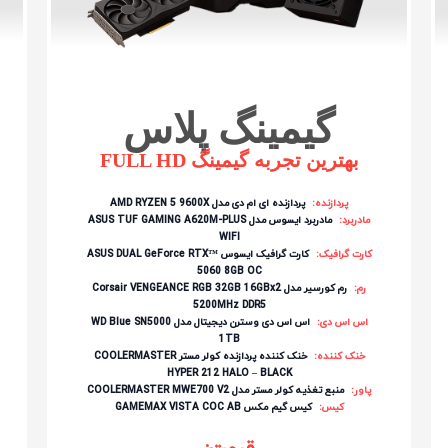
گیمینگ پلاس
بهترین تجربه گیمینگ FULL HD
پردازنده:
پردازنده ای ام دی مدل AMD RYZEN 5 9600X
مادربرد:
مادربرد ایسوس مدل ASUS TUF GAMING A620M-PLUS
WIFI
کارت گرافیک:
کارت گرافیک ایسوس ASUS DUAL GeForce RTX™
5060 8GB OC
رم:
رم کورسیر مدل Corsair VENGEANCE RGB 32GB 16GBx2
5200MHz DDR5
اس اس دی:
اس اس دی وسترن دیجیتال مدل WD Blue SN5000
1TB
خنک کننده:
خنک کننده پردازنده کولر مستر COOLERMASTER
HYPER 212 HALO – BLACK
پاور:
منبع تغذیه کولر مستر مدل COOLERMASTER MWE700 V2
کیس:
کیس گیم مکس GAMEMAX VISTA COC AB