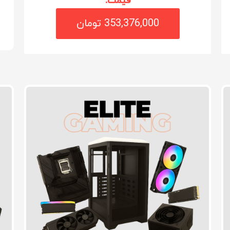
قیمت:
353,376,000 تومان