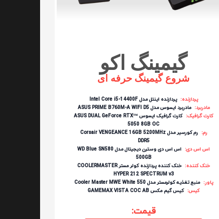
گیمینگ اکو
شروع گیمینگ حرفه ای
پردازنده:
پردازنده اینتل مدل Intel Core i5-14400F
مادربرد:
مادربرد ایسوس مدل ASUS PRIME B760M-A WIFI D5
کارت گرافیک:
کارت گرافیک ایسوس ASUS DUAL GeForce RTX™
5050 8GB OC
رم:
رم کورسیر مدل Corsair VENGEANCE 16GB 5200MHz
DDR5
اس اس دی:
اس اس دی وسترن دیجیتال مدل WD Blue SN580
500GB
خنک کننده:
خنک کننده پردازنده کولر مستر COOLERMASTER
HYPER 212 SPECTRUM v3
پاور:
منبع تغذیه کولرمستر مدل Cooler Master MWE White 550
کیس:
کیس گیم مکس GAMEMAX VISTA COC AB
قیمت: