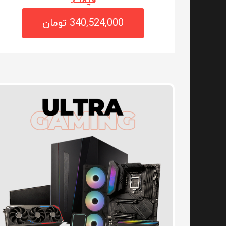
قیمت:
340,524,000 تومان