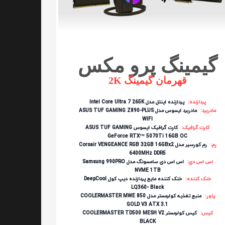
گیمینگ پرو مکس
قهرمان گیمینگ 2K
پردازنده:
پردازنده اینتل مدل Intel Core Ultra 7 265K
مادربرد:
مادربرد ایسوس مدل ASUS TUF GAMING Z890-PLUS
WIFI
کارت گرافیک:
کارت گرافیک ایسوس ASUS TUF GAMING
GeForce RTX™ 5070Ti 16GB OC
رم:
رم کورسیر مدل Corsair VENGEANCE RGB 32GB 16GBx2
6400MHz DDR5
اس اس دی:
اس اس دی سامسونگ مدل Samsung 990PRO
NVME 1TB
خنک کننده:
خنک کننده مایع پردازنده دیپ کول DeepCool
LQ360- Black
پاور:
منبع تغذیه کولرمستر مدل COOLERMASTER MWE 850
GOLD V3 ATX 3.1
کیس:
کیس کولرمستر COOLERMASTER TD500 MESH V2
BLACK