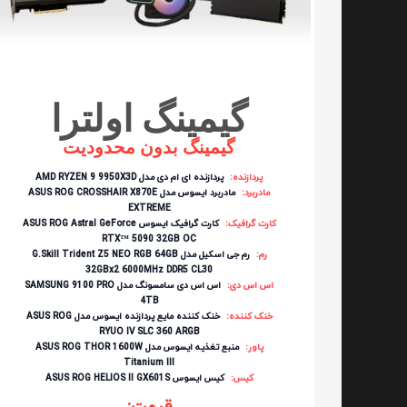
گیمینگ اولترا
گیمینگ بدون محدودیت
پردازنده:
پردازنده ای ام دی مدل AMD RYZEN 9 9950X3D
مادربرد:
مادربرد ایسوس مدل ASUS ROG CROSSHAIR X870E
EXTREME
کارت گرافیک:
کارت گرافیک ایسوس ASUS ROG Astral GeForce
RTX™ 5090 32GB OC
رم:
رم جی اسکیل مدل G.Skill Trident Z5 NEO RGB 64GB
32GBx2 6000MHz DDR5 CL30
اس اس دی:
اس اس دی سامسونگ مدل SAMSUNG 9100 PRO
4TB
خنک کننده:
خنک کننده مایع پردازنده ایسوس مدل ASUS ROG
RYUO IV SLC 360 ARGB
پاور:
منبع تغذیه ایسوس مدل ASUS ROG THOR 1600W
Titanium III
کیس:
کیس ایسوس ASUS ROG HELIOS II GX601S