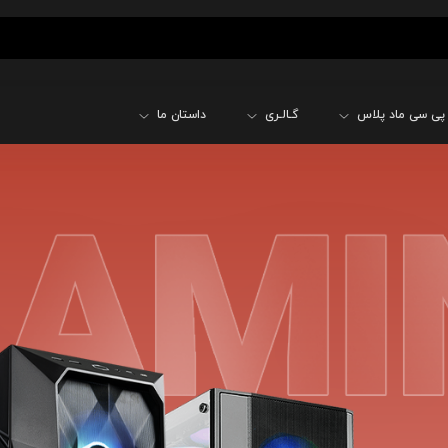
پی سی ماد پلاس
گـالـری
داستان ما