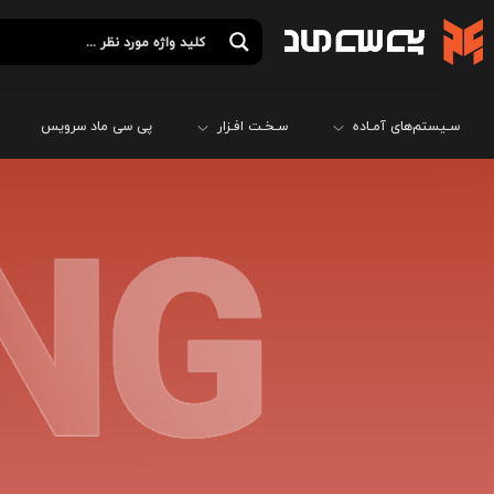
سـیستم‌های آمـاده
سـخـت افـزار
پی سی ماد سرویس