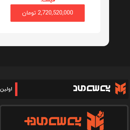
قیمت:
2,720,520,000 تومان
اولین 