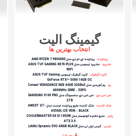
گیمینگ الیت
انتخاب بهترین ها
پردازنده:
پردازنده ای ام دی مدل AMD RYZEN 7 9800X3D
مادربرد:
مادربرد ایسوس مدل ASUS TUF GAMING X870-PLUS
WIFI
کارت گرافیک:
کارت گرافیک ایسوس ASUS TUF Gaming
GeForce RTX™ 5080 16GB OC
رم:
رم کورسیر مدل Corsair VENGEANCE RGB 64GB 32GBx2
6000MHz DDR5 – EXPO
اس اس دی:
اس اس دی سامسونگ مدل SAMSUNG 9100 PRO
2TB
خنک کننده:
خنک کننده مایع پردازنده اوست مدل AWEST GT-
AV360L ICE VEIN – BLACK
پاور:
منبع تغذیه کولرمستر مدل COOLERMASTER GX III 1050W
ATX 3.0
کیس:
کیس لیان لی مدل LIANLI Dynamic EVO ARGB BLACK