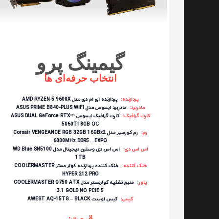
گیمینگ پرو
انتخاب حرفه‌ای ها
پردازنده:
پردازنده ای ام دی مدل AMD RYZEN 5 9600X
مادربرد:
مادربرد ایسوس مدل ASUS PRIME B840-PLUS WIFI
کارت گرافیک:
کارت گرافیک ایسوس ASUS DUAL GeForce RTX™
5060TI 8GB OC
رم:
رم کورسیر مدل Corsair VENGEANCE RGB 32GB 16GBx2
6000MHz DDR5 – EXPO
اس اس دی:
اس اس دی وسترن دیجیتال مدل WD Blue SN5100
1TB
خنک کننده:
خنک کننده پردازنده کولر مستر COOLERMASTER
HYPER 212 PRO
پاور:
منبع تغذیه کولرمستر مدل COOLERMASTER G750 ATX
3.1 GOLD NO PCIE 5
کیس:
کیس اوست AWEST AQ-15TG – BLACK