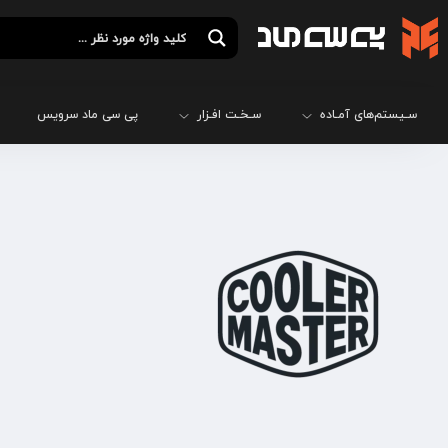
سـیستم‌های آمـاده
سـخـت افـزار
پی سی ماد سرویس