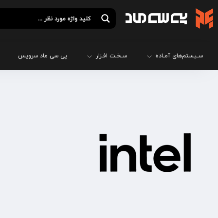
سـیستم‌های آمـاده
سـخـت افـزار
پی سی ماد سرویس