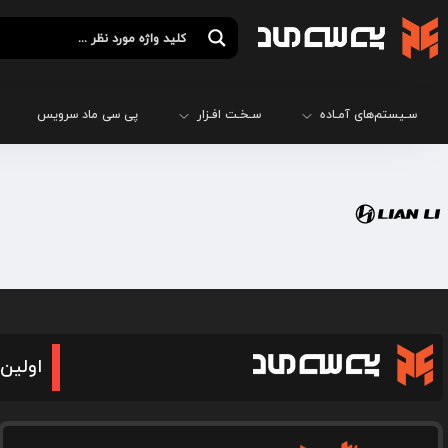
سـیستم‌های آمـاده
سـخـت افـزار
پی سی ماد سرویس
اولین 