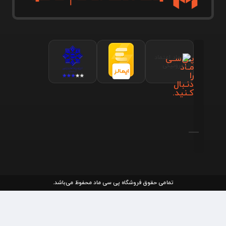
پـی‌سـی
مـاد
را
دنـبال
کـنید.
تمامی حقوق فروشگاه پی سی ماد محفوظ می‌باشد.