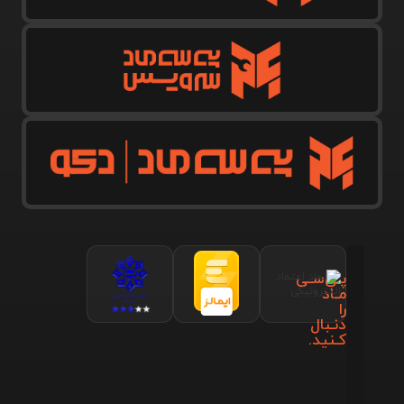
پـی‌سـی
مـاد
را
دنـبال
کـنید.