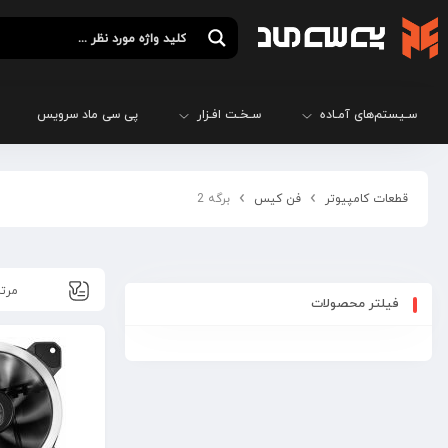
سـیستم‌های آمـاده
سـخـت افـزار
پی سی ماد سرویس
قطعات کامپیوتر
فن کیس
برگه 2
فیلتر محصولات