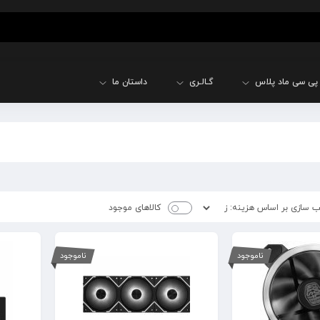
پی سی ماد پلاس
گـالـری
داستان ما
کالاهای موجود
ناموجود
ناموجود