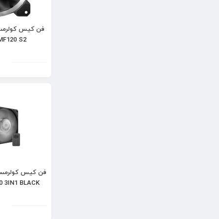
MF120 S2
0 3IN1 BLACK
بسته 3 عدد