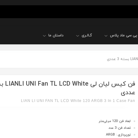
پی سی ماد پلاس
گـالـری
داستان ما
عددی
LIAN LI UNI FAN TL LCD White 120 ARGB 3 In 1 Case Fan
ابعاد فن: 120 میلی‌متر
تعداد فن: 3 عدد
نورپردازی : ARGB