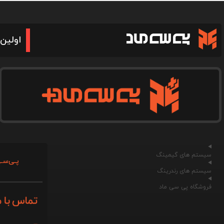
اولین 
سیستم های گیمینگ
پـی‌سـی
سیستم های رندرینگ
فروشگاه پی سی ماد