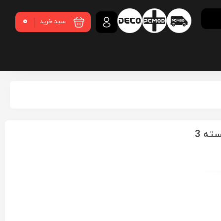
0
سبد خرید
فن کیس لیان لی LIANLI UNI Fan TL LCD White بسته 3