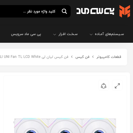
سـیستم‌های آمـاده
سـخـت افـزار
پی سی ماد سرویس
قطعات کامپیوتر
فن کیس
فن کیس لیان لی LIANLI UNI Fan TL LCD White بسته 3 عددی