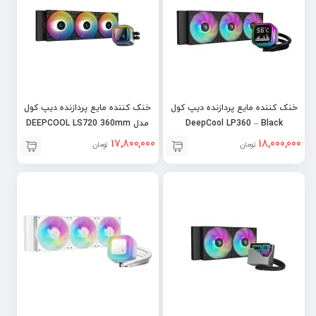
خنک کننده مایع پردازنده دیپ کول
خنک کننده مایع پردازنده دیپ کول
DeepCool LP360 – Black
مدل DEEPCOOL LS720 360mm
Black
17,800,000
18,000,000
تومان
تومان