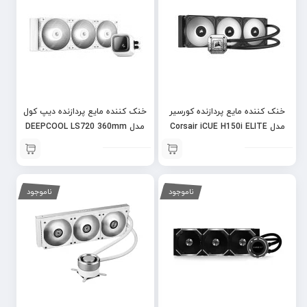
خنک کننده مایع پردازنده کورسیر
خنک کننده مایع پردازنده دیپ کول
مدل Corsair iCUE H150i ELITE
مدل DEEPCOOL LS720 360mm
White
CAPELLIX XT – Black
ناموجود
ناموجود