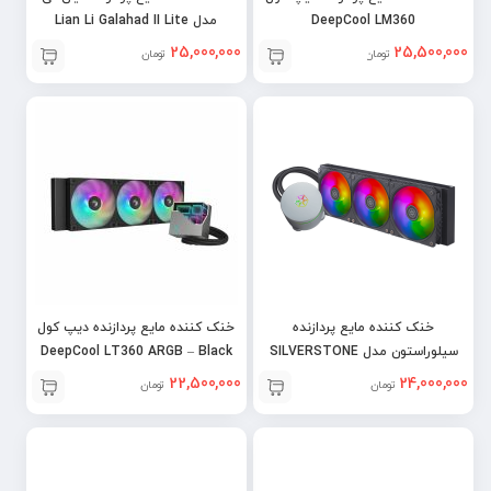
DeepCool LM360
مدل Lian Li Galahad II Lite
Performance 360
25,000,000
25,500,000
تومان
تومان
خنک کننده مایع پردازنده
خنک کننده مایع پردازنده دیپ کول
سیلوراستون مدل SILVERSTONE
DeepCool LT360 ARGB – Black
ICEMYST 360 PRO
22,500,000
24,000,000
تومان
تومان