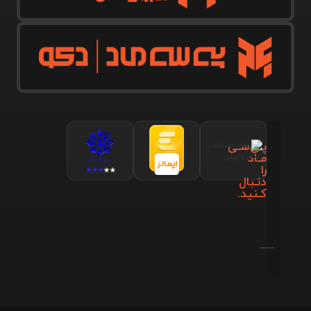
پـی‌سـی
مـاد
را
دنـبال
کـنید.