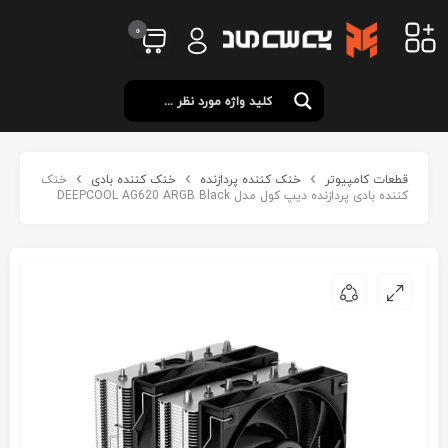
0
قطعات کامپیوتر
خنک کننده پردازنده
خنک کننده بادی
خنک
کننده بادی پردازنده دیپ کول مدل DEEPCOOL AG620 ARGB Black