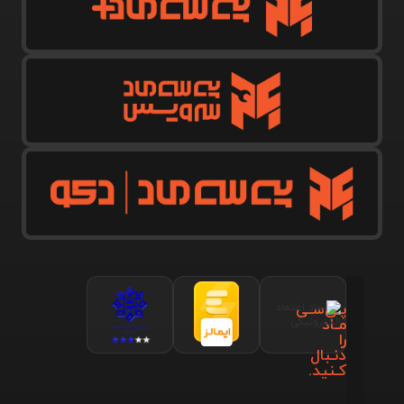
پـی‌سـی
مـاد
را
دنـبال
کـنید.