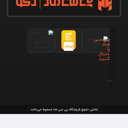
پـی‌سـی
مـاد
را
دنـبال
کـنید.
تمامی حقوق فروشگاه پی سی ماد محفوظ می‌باشد.