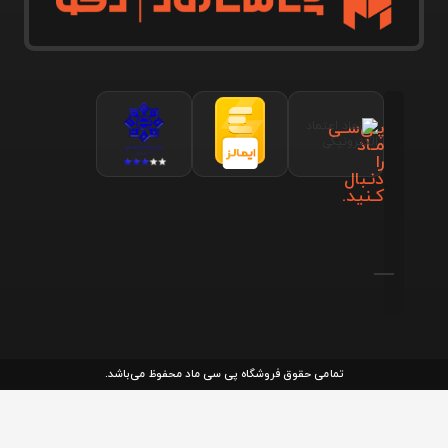
پـی‌سـی
مـاد
را
دنـبال
کـنید.
تمامی حقوق فروشگاه پی سی ماد محفوظ می‌باشد.