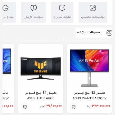
توضیحات تکمیلی
نظرات کاربران
سوالات کاربران
نقد و بررس
محصولات مشابه
مانیتور 32 اینچ ایسوس
مانیتور 34 اینچ ایسوس
248QV
ASUS TUF Gaming
ASUS ProArt PA32QCV
VG34VQ3B
,000,000
69,900,000
323,000,000
تومان
تومان