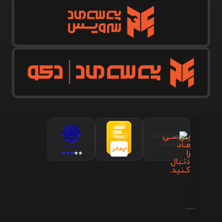
پـی‌سـی
مـاد
را
دنـبال
کـنید.