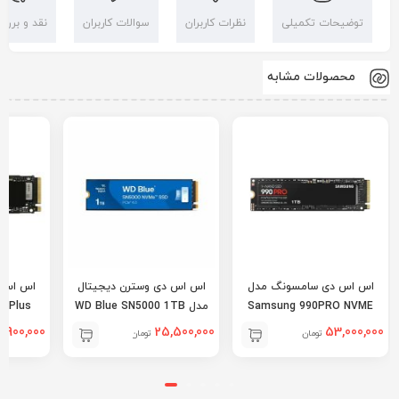
توضیحات تکمیلی
نظرات کاربران
سوالات کاربران
نقد و بررس
محصولات مشابه
اس اس دی سامسونگ مدل
اس اس دی وسترن دیجیتال
اس اس 
Samsung 990PRO NVME
مدل WD Blue SN5000 1TB
o Plus
1TB
9,900,000
25,500,000
53,000,000
تومان
تومان