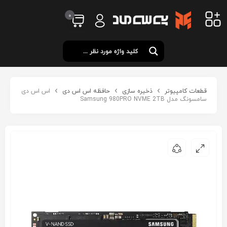
0
قطعات کامپیوتر
ذخیره سازی
حافظه اس اس دی
اس اس دی
سامسونگ مدل Samsung 980PRO NVME 2TB