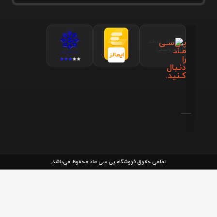
پـی‌سـی
مـاد
را
دنـبال
کـنید.
تمامی حقوق فروشگاه پی سی ماد محفوظ می‌باشد.