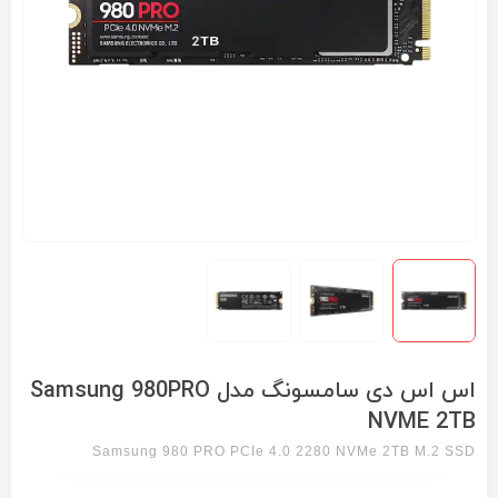
اس اس دی سامسونگ مدل Samsung 980PRO
NVME 2TB
Samsung 980 PRO PCIe 4.0 2280 NVMe 2TB M.2 SSD