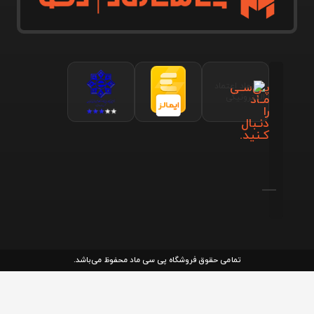
پـی‌سـی
مـاد
را
دنـبال
کـنید.
تمامی حقوق فروشگاه پی سی ماد محفوظ می‌باشد.