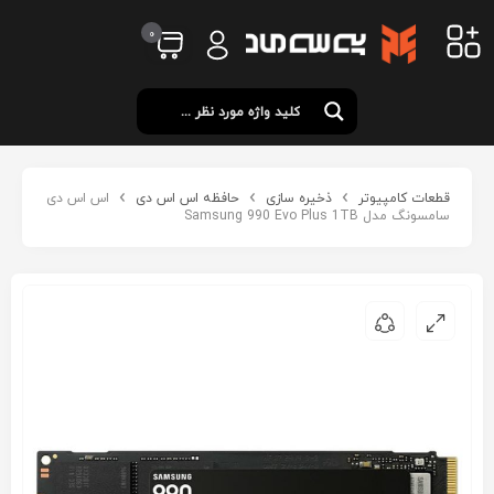
0
قطعات کامپیوتر
ذخیره سازی
حافظه اس اس دی
اس اس دی
سامسونگ مدل Samsung 990 Evo Plus 1TB