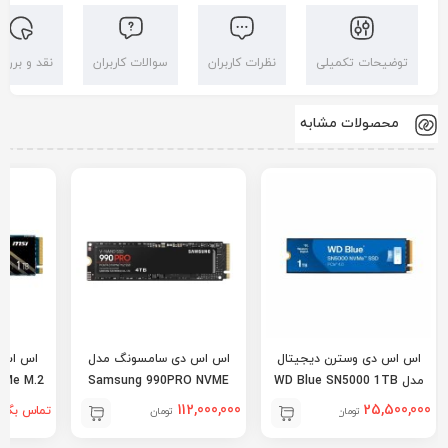
توضیحات تکمیلی
نظرات کاربران
سوالات کاربران
نقد و بررس
محصولات مشابه
اس اس دی وسترن دیجیتال
اس اس دی سامسونگ مدل
مدل WD Blue SN5000 1TB
Samsung 990PRO NVME
VMe M.2
4TB
112,000,000
25,500,000
تماس بگیر
تومان
تومان