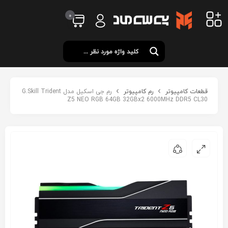
0
قطعات کامپیوتر
رم کامپیوتر
رم جی اسکیل مدل G.Skill Trident
Z5 NEO RGB 64GB 32GBx2 6000MHz DDR5 CL30