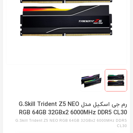
رم جی اسکیل مدل G.Skill Trident Z5 NEO
RGB 64GB 32GBx2 6000MHz DDR5 CL30
G.Skill Trident Z5 NEO RGB 64GB 32GBx2 6000MHz DDR5
CL30