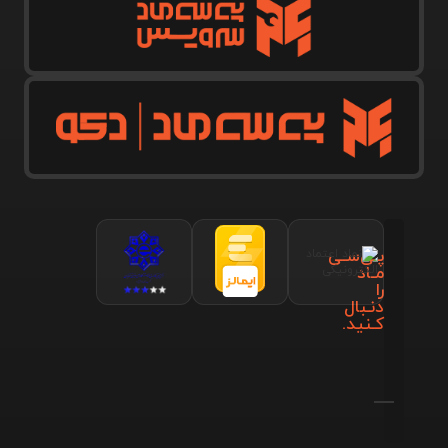
پـی‌سـی
مـاد
را
دنـبال
کـنید.