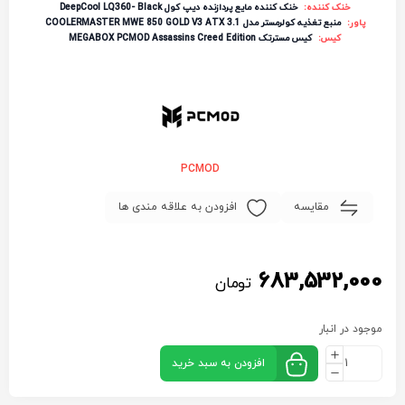
خنک کننده:
خنک کننده مایع پردازنده دیپ کول DeepCool LQ360- Black
پاور:
منبع تغذیه کولرمستر مدل COOLERMASTER MWE 850 GOLD V3 ATX 3.1
کیس:
کیس مسترتک MEGABOX PCMOD Assassins Creed Edition
PCMOD
مقایسه
افزودن به علاقه مندی ها
683,532,000
تومان
موجود در انبار
افزودن به سبد خرید