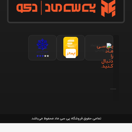
پـی‌سـی
مـاد
را
دنـبال
کـنید.
تمامی حقوق فروشگاه پی سی ماد محفوظ می‌باشد.