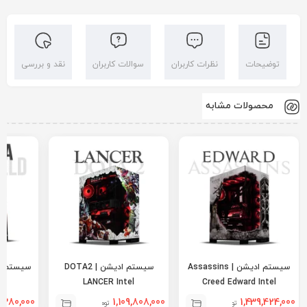
توضیحات
نظرات کاربران
سوالات کاربران
نقد و بررسی
محصولات مشابه
سیستم ادیشن | Assassins
سیستم ادیشن | DOTA2
MD
LANCER Intel
Creed Edward Intel
,380,000
1,109,808,000
1,439,424,000
تومان
تومان