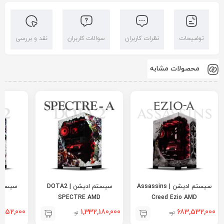
توضیحات
نظرات کاربران
سوالات کاربران
نقد و بررسی
محصولات مشابه
سیستم ادیشن | Assassins
سیستم ادیشن | DOTA2
SPECTRE AMD
Creed Ezio AMD
,552,000
1,332,180,000
683,532,000
تومان
تومان