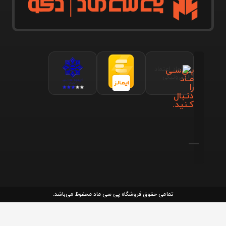
پـی‌سـی
مـاد
را
دنـبال
کـنید.
تمامی حقوق فروشگاه پی سی ماد محفوظ می‌باشد.