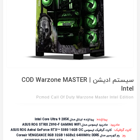
سیستم ادیشن | COD Warzone MASTER
Intel
Pcmod Call Of Duty Warzone Master Intel Edition
پردازنده:
پردازنده اینتل مدل Intel Core Ultra 9 285K
مادربرد:
مادربرد ایسوس مدل ASUS ROG STRIX Z890-F GAMING WIFI
کارت گرافیک:
کارت گرافیک ایسوس ASUS ROG Astral GeForce RTX™ 5080 16GB OC
رم:
رم کورسیر مدل Corsair VENGEANCE RGB 32GB 16GBx2 6400MHz DDR5