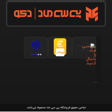
پـی‌سـی
مـاد
را
دنـبال
کـنید.
تمامی حقوق فروشگاه پی سی ماد محفوظ می‌باشد.