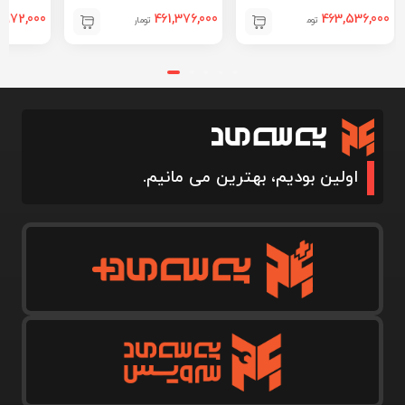
,972,000
461,376,000
463,536,000
تومان
تومان
اولین بودیم، بهترین می مانیم.