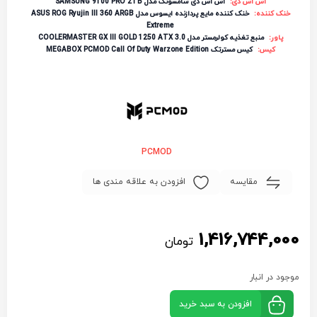
اس اس دی:
اس اس دی سامسونگ مدل SAMSUNG 9100 PRO 2TB
خنک کننده:
خنک کننده مایع پردازنده ایسوس مدل ASUS ROG Ryujin III 360 ARGB
Extreme
پاور:
منبع تغذیه کولرمستر مدل COOLERMASTER GX III GOLD 1250 ATX 3.0
کیس:
کیس مسترتک MEGABOX PCMOD Call Of Duty Warzone Edition
PCMOD
مقایسه
افزودن به علاقه مندی ها
1,416,744,000
تومان
موجود در انبار
افزودن به سبد خرید