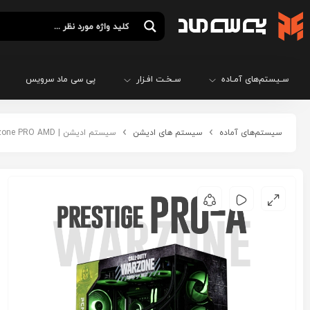
سـیستم‌های آمـاده
سـخـت افـزار
پی سی ماد سرویس
سیستم‌های آماده
سیستم های ادیشن
سیستم ادیشن | COD Warzone PRO AMD