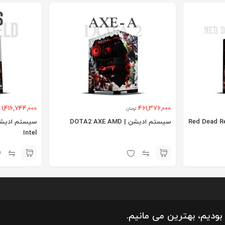
1,416,744,000
461,376,000
تومان
Red Dead Redempti
سیستم ادیشن | DOTA2 AXE AMD
Intel
بودیم، بهترین می مانیم.