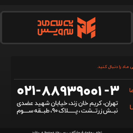
 مـاد را دنـبال کـنید.
تمامی حقوق فروشگاه پی سی ماد محفوظ می‌باشد.