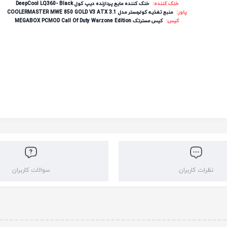
خنک کننده:
خنک کننده مایع پردازنده دیپ کول DeepCool LQ360- Black
پاور:
منبع تغذیه کولرمستر مدل COOLERMASTER MWE 850 GOLD V3 ATX 3.1
کیس:
کیس مسترتک MEGABOX PCMOD Call Of Duty Warzone Edition
نظرات کاربران
سوالات کاربران