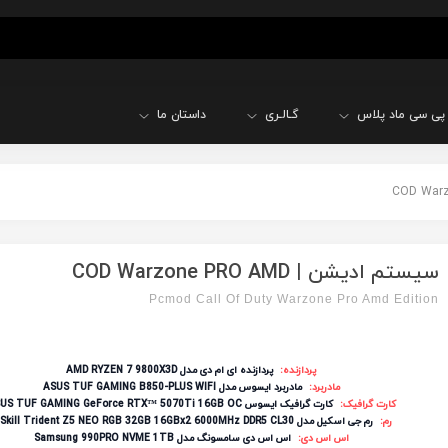
پی سی ماد پلاس
گـالـری
داستان ما
سیستم ادیشن | COD Warzone PRO AMD
Pcmod Call Of Duty Warzone Pro Amd Edition
پردازنده:
پردازنده ای ام دی مدل AMD RYZEN 7 9800X3D
مادربرد:
مادربرد ایسوس مدل ASUS TUF GAMING B850-PLUS WIFI
کارت گرافیک:
کارت گرافیک ایسوس ASUS TUF GAMING GeForce RTX™ 5070Ti 16GB OC
رم:
رم جی اسکیل مدل G.Skill Trident Z5 NEO RGB 32GB 16GBx2 6000MHz DDR5 CL30
اس اس دی:
اس اس دی سامسونگ مدل Samsung 990PRO NVME 1TB