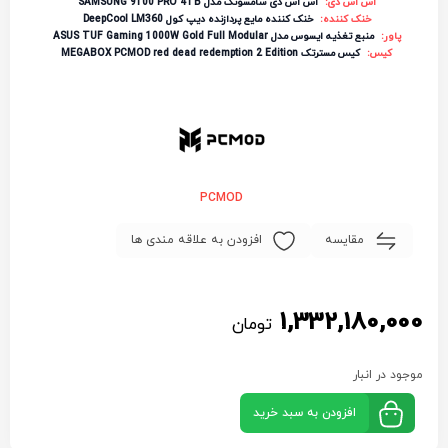
اس اس دی:
اس اس دی سامسونگ مدل SAMSUNG 9100 PRO 4TB
خنک کننده:
خنک کننده مایع پردازنده دیپ کول DeepCool LM360
پاور:
منبع تغذیه ایسوس مدل ASUS TUF Gaming 1000W Gold Full Modular
کیس:
کیس مسترتک MEGABOX PCMOD red dead redemption 2 Edition
PCMOD
مقایسه
افزودن به علاقه مندی ها
1,332,180,000
تومان
موجود در انبار
افزودن به سبد خرید