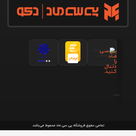
پـی‌سـی
مـاد
را
دنـبال
کـنید.
تمامی حقوق فروشگاه پی سی ماد محفوظ می‌باشد.