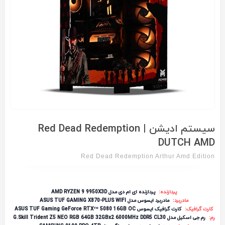
سیستم ادیشن | Red Dead Redemption
DUTCH AMD
Red Dead Redemption Arthur Amd Edition
پردازنده:
پردازنده ای ام دی مدل AMD RYZEN 9 9950X3D
مادربرد:
مادربرد ایسوس مدل ASUS TUF GAMING X870-PLUS WIFI
کارت گرافیک:
کارت گرافیک ایسوس ASUS TUF Gaming GeForce RTX™ 5080 16GB OC
رم:
رم جی اسکیل مدل G.Skill Trident Z5 NEO RGB 64GB 32GBx2 6000MHz DDR5 CL30