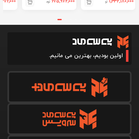
,376,000
675,972,000
1,332,180,000
تومان
تومان
اولین بودیم، بهترین می مانیم.