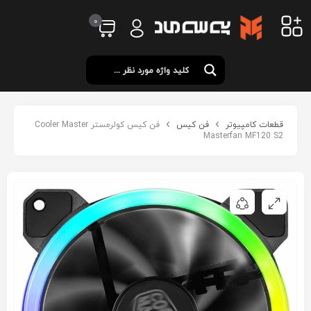
0
قطعات کامپیوتر
فن کیس
فن کیس کولرمستر Cooler Master
Masterfan MF120 S2