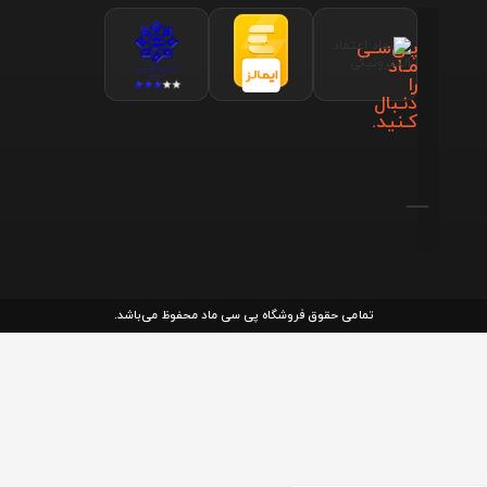
پـی‌سـی
مـاد
را
دنـبال
کـنید.
تمامی حقوق فروشگاه پی سی ماد محفوظ می‌باشد.