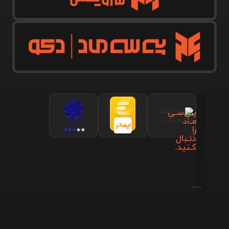
پـی‌سـی
مـاد
را
دنـبال
کـنید.