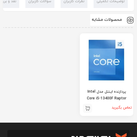
توضیحات تکمیلی
نظرات کاربران
سوالات کاربران
نقد و بررس
محصولات مشابه
پردازنده اینتل مدل Intel
Core i5-13400F Raptor
Lake
تماس بگیرید