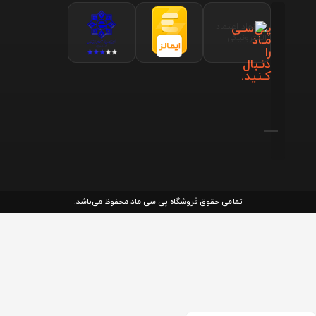
پـی‌سـی
مـاد
را
دنـبال
کـنید.
تمامی حقوق فروشگاه پی سی ماد محفوظ می‌باشد.