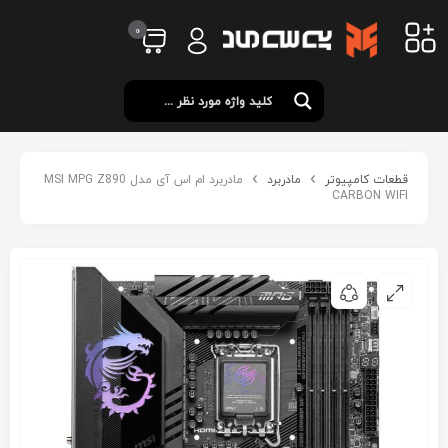
0
قطعات کامپیوتر
مادربرد
مادربرد ام اس آی مدل MSI MPG Z890
CARBON WIFI