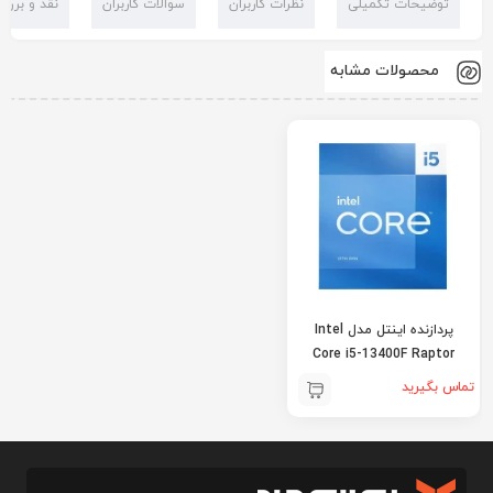
توضیحات تکمیلی
نظرات کاربران
سوالات کاربران
نقد و بررس
محصولات مشابه
پردازنده اینتل مدل Intel
Core i5-13400F Raptor
Lake
تماس بگیرید