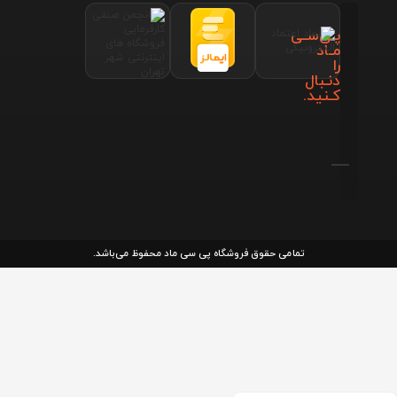
پـی‌سـی
مـاد
را
دنـبال
کـنید.
تمامی حقوق فروشگاه پی سی ماد محفوظ می‌باشد.