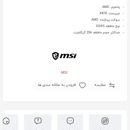
پلتفرم: AMD
چیپست: X870
سوکت پردازنده: AM5
نوع حافظه: DDR5
حداکثر حجم حافظه: 256 گیگابایت
MSI
مقایسه
افزودن به علاقه مندی ها