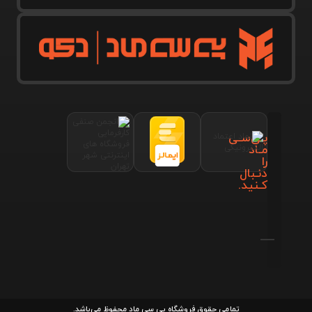
پـی‌سـی
مـاد
را
دنـبال
کـنید.
تمامی حقوق فروشگاه پی سی ماد محفوظ می‌باشد.