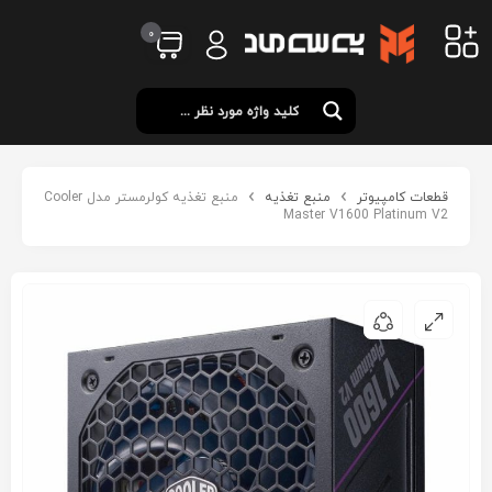
0
قطعات کامپیوتر
منبع تغذیه
منبع تغذیه کولرمستر مدل Cooler
Master V1600 Platinum V2