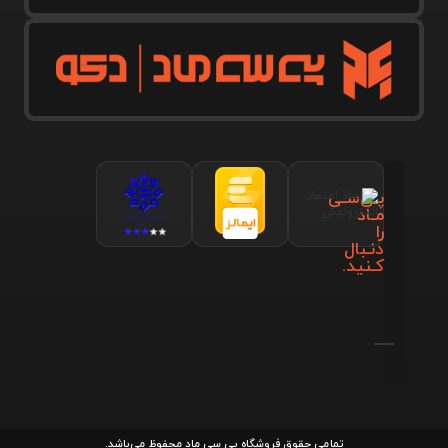
پـی‌سـی
مـاد
را
دنـبال
کـنید.
تمامی حقوق فروشگاه پی سی ماد محفوظ می‌باشد.