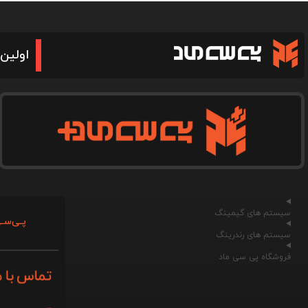
اولین 
سیستم های گیمینگ
پـی‌سـی
سیستم های رندرینگ
فروشگاه پی سی ماد