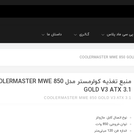
پی سی ماد پلاس
گـالـری
داستان ما
منبع تغذیه کولرمستر مدل RMASTER MWE 850
GOLD V3 ATX 3.1
COOLERMASTER MWE 850 GOLD V3 ATX 3.1
نوع اتصال کابل: ماژولار
توان خروجی: 850 وات
اندازه فن: 120 میلی‌متر