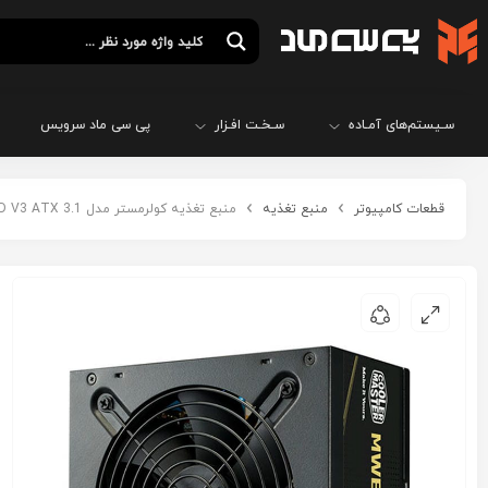
سـیستم‌های آمـاده
سـخـت افـزار
پی سی ماد سرویس
قطعات کامپیوتر
منبع تغذیه
منبع تغذیه کولرمستر مدل COOLERMASTER MWE 850 GOLD V3 ATX 3.1