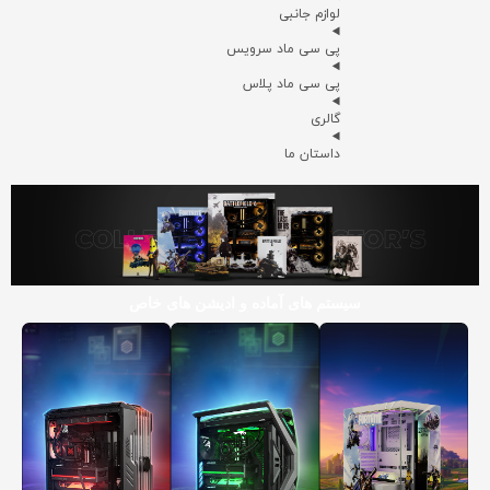
لوازم جانبی
پی سی ماد سرویس
پی سی ماد پلاس
گالری
داستان ما
سیستم های آماده و ادیشن های خاص