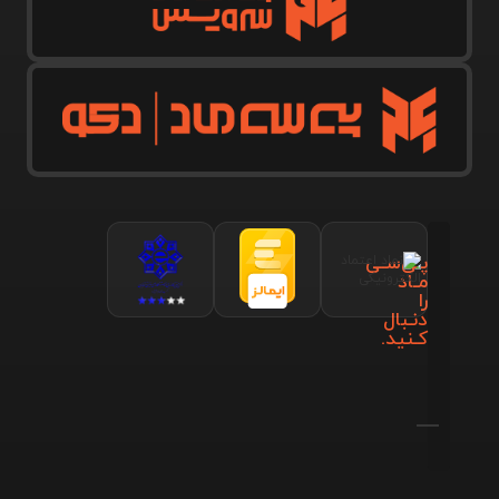
پـی‌سـی
مـاد
را
دنـبال
کـنید.