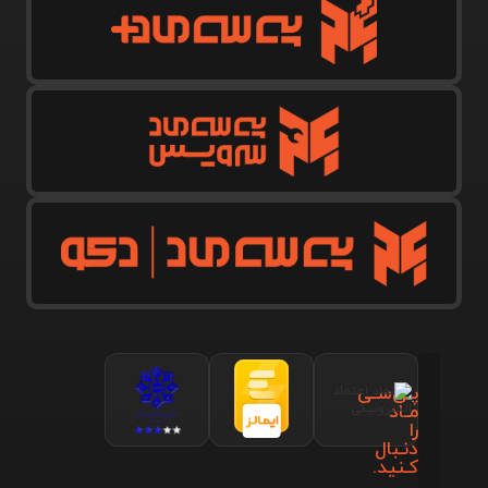
پـی‌سـی
مـاد
را
دنـبال
کـنید.