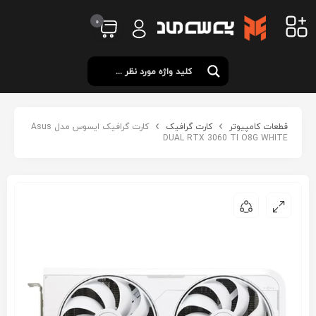
0
قطعات کامپیوتر
کارت گرافیک
کارت گرافیک ایسوس مدل Asus
DUAL RTX 3060 TI O8G WHITE