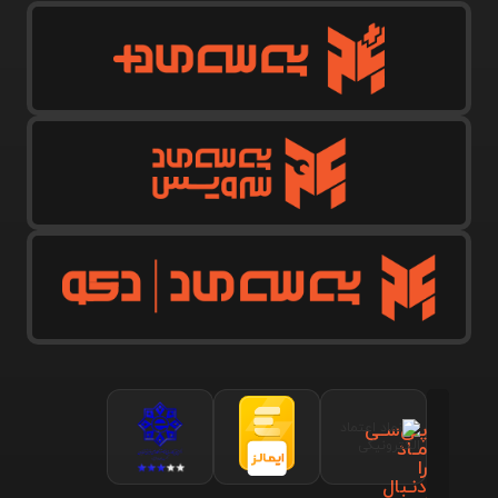
پـی‌سـی
مـاد
را
دنـبال