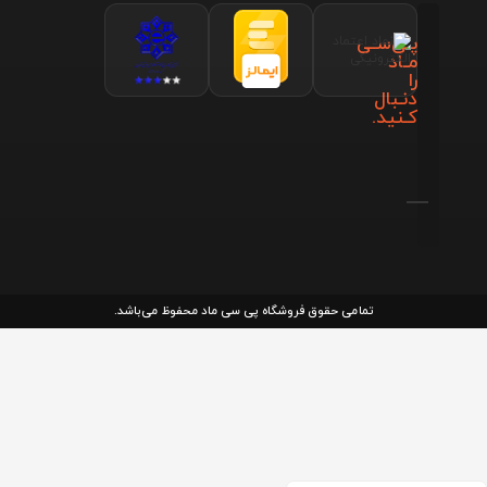
پـی‌سـی
مـاد
را
دنـبال
کـنید.
تمامی حقوق فروشگاه پی سی ماد محفوظ می‌باشد.