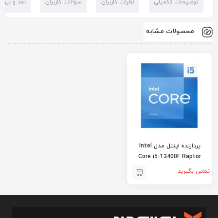
توضیحات تکمیلی
نظرات کاربران
سوالات کاربران
نقد و بررس
محصولات مشابه
پردازنده اینتل مدل Intel
Core i5-13400F Raptor
Lake
تماس بگیرید