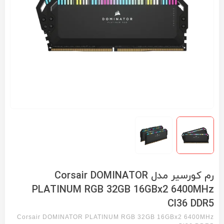
رم کورسیر مدل Corsair DOMINATOR
PLATINUM RGB 32GB 16GBx2 6400MHz
Cl36 DDR5
Corsair DOMINATOR PLATINUM RGB 32GB 16GBx2 6400MHz