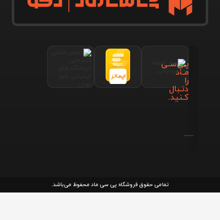
پـی‌سـی
مـاد
را
دنـبال
کـنید.
تمامی حقوق فروشگاه پی سی ماد محفوظ می‌باشد.