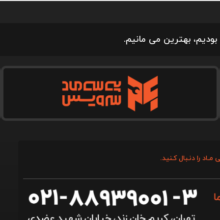
بودیم، بهترین می مانیم.
 مـاد را دنـبال کـنید.