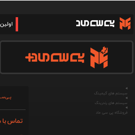
اولین 
سیستم های گیمینگ
پـی‌سـی
سیستم های رندرینگ
فروشگاه پی سی ماد