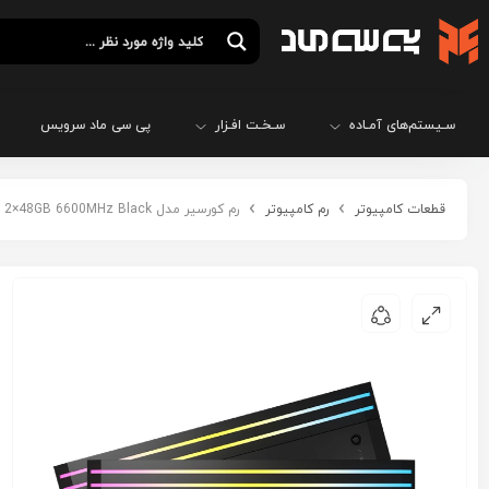
سـیستم‌های آمـاده
سـخـت افـزار
پی سی ماد سرویس
قطعات کامپیوتر
رم کامپیوتر
رم کورسیر مدل CORSAIR DOMINATOR TITANIUM RGB 96GB 2×48GB 6600MHz Black