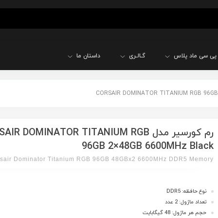
پی سی ماد پلاس
گـالـری
داستان ما
رم کورسیر مدل IR DOMINATOR TITANIUM RGB
96GB 2×48GB 6600MHz Black
sair Dominator Titanium RGB 96GB 48GBx2 6600MHz DDR5 Memory
نوع حافظه: DDR5
تعداد ماژول: 2 عدد
حجم هر ماژول: 48 گیگابایت