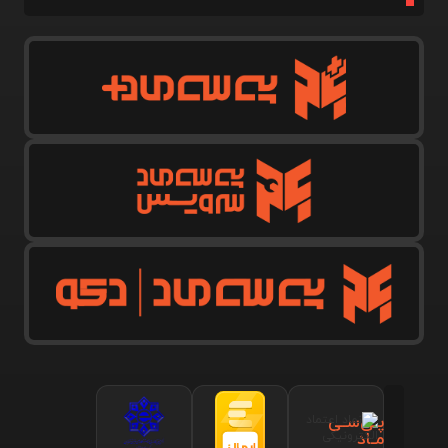
پـی‌سـی
مـاد