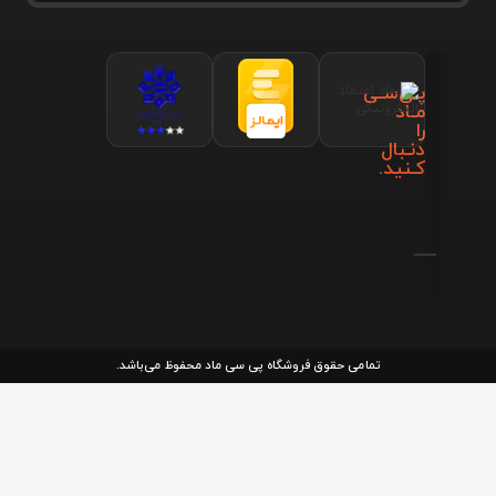
پـی‌سـی
مـاد
را
دنـبال
کـنید.
تمامی حقوق فروشگاه پی سی ماد محفوظ می‌باشد.