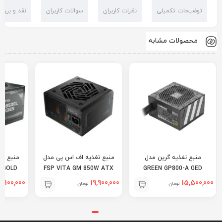
توضیحات تکمیلی
نظرات کاربران
سوالات کاربران
نقد و بررس
محصولات مشابه
منبع تغذیه گرین مدل
منبع تغذیه اف اس پی مدل
منبع تغ
 GOLD
FSP VITA GM 850W ATX
GREEN GP800-A GED
3.1
2,100,000
19,900,000
15,500,000
تومان
تومان