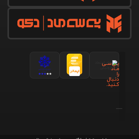
پـی‌سـی
مـاد
را
دنـبال
کـنید.