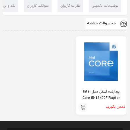
توضیحات تکمیلی
نظرات کاربران
سوالات کاربران
نقد و بررس
محصولات مشابه
پردازنده اینتل مدل Intel
Core i5-13400F Raptor
Lake
تماس بگیرید