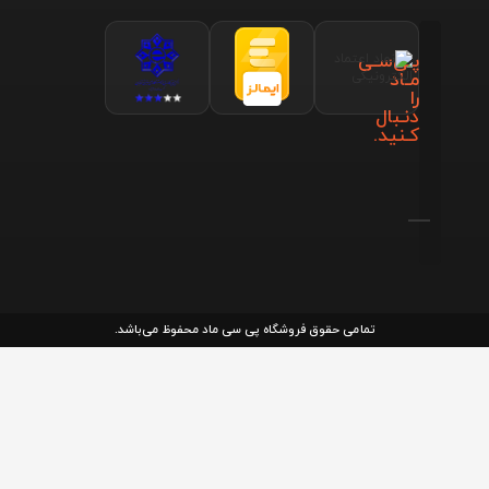
پـی‌سـی
مـاد
را
دنـبال
کـنید.
تمامی حقوق فروشگاه پی سی ماد محفوظ می‌باشد.