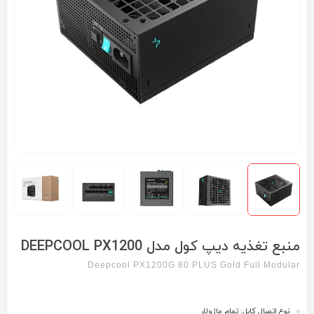
منبع تغذیه دیپ کول مدل DEEPCOOL PX1200
Deepcool PX1200G 80 PLUS Gold Full Modular
نوع اتصال کابل: تمام ماژولار